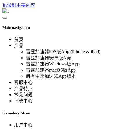
跳转到主要内容
Main navigation
首页
产品
雷霆加速器iOS版App (iPhone & iPad)
雷霆加速器安卓版App
雷霆加速器Windows版App
雷霆加速器macOS版App
所有雷霆加速器App版本
客服中心
产品特点
常见问题
下载中心
Secondary Menu
用户中心