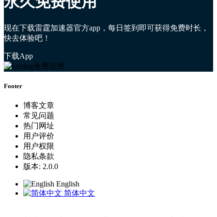
永久免费使用
现在下载雷霆加速器官方app，每日签到即可获得免费时长，
快去体验吧！
下载App
Footer
博客文章
常见问题
热门网址
用户评价
用户权限
隐私条款
版本: 2.0.0
English
简体中文