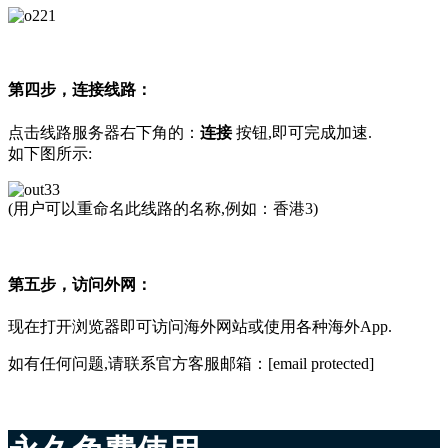
第四步，连接线路：
点击线路服务器右下角的：
连接
按钮,即可完成加速.
如下图所示:
(用户可以重命名此线路的名称,例如：香港3)
第五步，访问外网：
现在打开浏览器即可访问海外网站或使用各种海外App.
如有任何问题,请联系官方客服邮箱：[email protected]