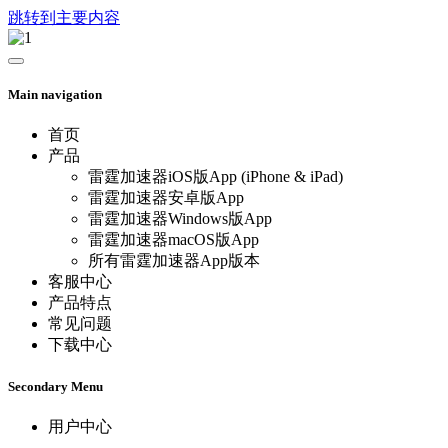
跳转到主要内容
Main navigation
首页
产品
雷霆加速器iOS版App (iPhone & iPad)
雷霆加速器安卓版App
雷霆加速器Windows版App
雷霆加速器macOS版App
所有雷霆加速器App版本
客服中心
产品特点
常见问题
下载中心
Secondary Menu
用户中心