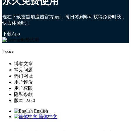
永久免费使用
现在下载雷霆加速器官方app，每日签到即可获得免费时长，
快去体验吧！
下载App
Footer
博客文章
常见问题
热门网址
用户评价
用户权限
隐私条款
版本: 2.0.0
English
简体中文