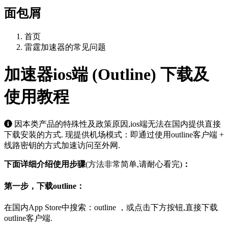
面包屑
首页
雷霆加速器的常见问题
加速器ios端 (Outline) 下载及
使用教程
因本类产品的特殊性及政策原因,ios端无法在国内提供直接
下载安装的方式. 现提供机场模式：即通过使用outline客户端 +
线路密钥的方式加速访问至外网.
下面详细介绍使用步骤
(方法非常简单,请耐心看完)
：
第一步，下载outline：
在国内App Store中搜索：outline ，或点击下方按钮,直接下载
outline客户端.