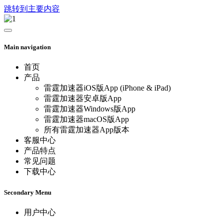
跳转到主要内容
Main navigation
首页
产品
雷霆加速器iOS版App (iPhone & iPad)
雷霆加速器安卓版App
雷霆加速器Windows版App
雷霆加速器macOS版App
所有雷霆加速器App版本
客服中心
产品特点
常见问题
下载中心
Secondary Menu
用户中心