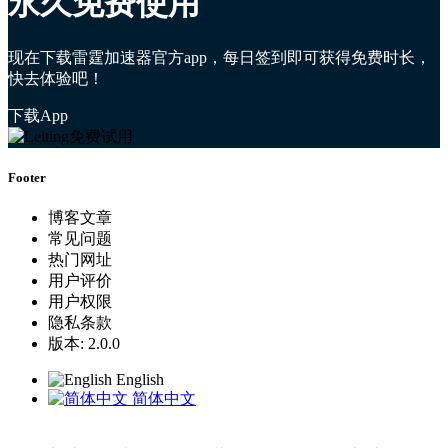
永久免费使用
现在下载雷霆加速器官方app，每日签到即可获得免费时长，
快去体验吧！
下载App
Footer
博客文章
常见问题
热门网址
用户评价
用户权限
隐私条款
版本: 2.0.0
English
简体中文