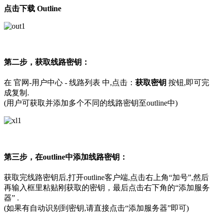
点击下载 Outline
第二步，获取线路密钥：
在 官网-用户中心 - 线路列表 中,点击：
获取密钥
按钮,即可完
成复制.
(用户可获取并添加多个不同的线路密钥至outline中)
第三步，在outline中添加线路密钥：
获取完线路密钥后,打开outline客户端,点击右上角“加号”,然后
再输入框里粘贴刚获取的密钥，最后点击右下角的“添加服务
器” .
(如果有自动识别到密钥,请直接点击“添加服务器”即可)