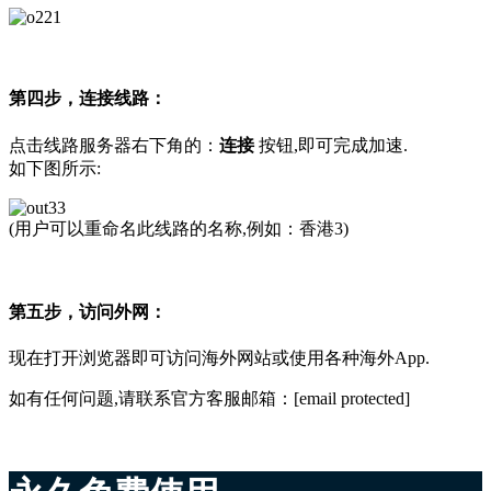
第四步，连接线路：
点击线路服务器右下角的：
连接
按钮,即可完成加速.
如下图所示:
(用户可以重命名此线路的名称,例如：香港3)
第五步，访问外网：
现在打开浏览器即可访问海外网站或使用各种海外App.
如有任何问题,请联系官方客服邮箱：[email protected]