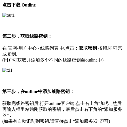
点击下载 Outline
第二步，获取线路密钥：
在 官网-用户中心 - 线路列表 中,点击：
获取密钥
按钮,即可完
成复制.
(用户可获取并添加多个不同的线路密钥至outline中)
第三步，在outline中添加线路密钥：
获取完线路密钥后,打开outline客户端,点击右上角“加号”,然后
再输入框里粘贴刚获取的密钥，最后点击右下角的“添加服务
器” .
(如果有自动识别到密钥,请直接点击“添加服务器”即可)