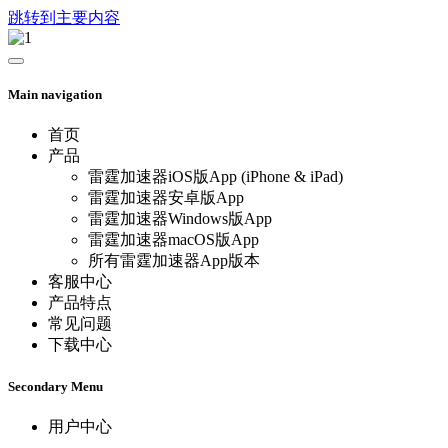
跳转到主要内容
Main navigation
首页
产品
雷霆加速器iOS版App (iPhone & iPad)
雷霆加速器安卓版App
雷霆加速器Windows版App
雷霆加速器macOS版App
所有雷霆加速器App版本
客服中心
产品特点
常见问题
下载中心
Secondary Menu
用户中心