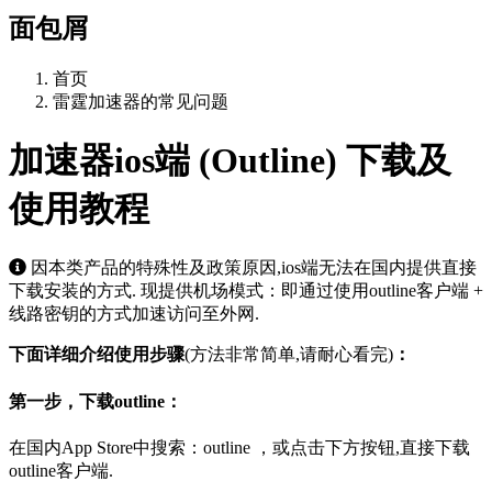
面包屑
首页
雷霆加速器的常见问题
加速器ios端 (Outline) 下载及
使用教程
因本类产品的特殊性及政策原因,ios端无法在国内提供直接
下载安装的方式. 现提供机场模式：即通过使用outline客户端 +
线路密钥的方式加速访问至外网.
下面详细介绍使用步骤
(方法非常简单,请耐心看完)
：
第一步，下载outline：
在国内App Store中搜索：outline ，或点击下方按钮,直接下载
outline客户端.