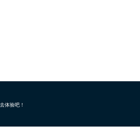
快去体验吧！