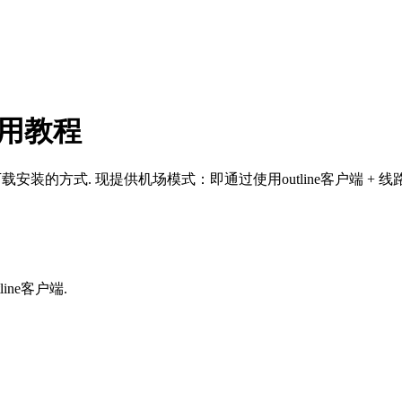
及使用教程
安装的方式. 现提供机场模式：即通过使用outline客户端 + 
ine客户端.