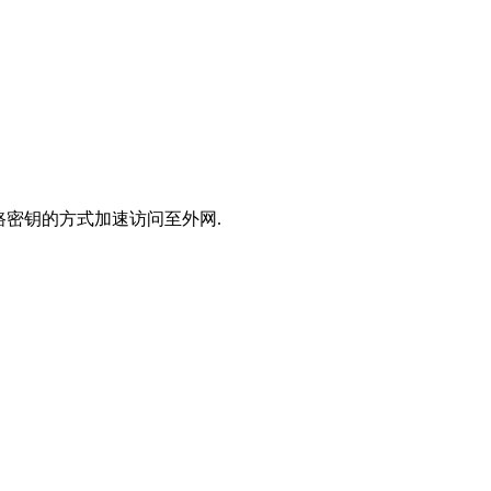
线路密钥的方式加速访问至外网.