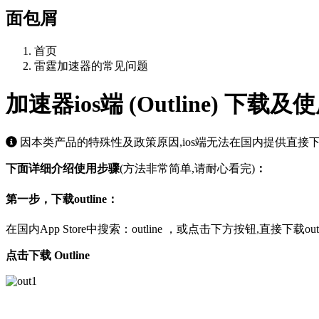
面包屑
首页
雷霆加速器的常见问题
加速器ios端 (Outline) 下载
因本类产品的特殊性及政策原因,ios端无法在国内提供直接下载
下面详细介绍使用步骤
(方法非常简单,请耐心看完)
：
第一步，下载outline：
在国内App Store中搜索：outline ，或点击下方按钮,直接下载outl
点击下载 Outline