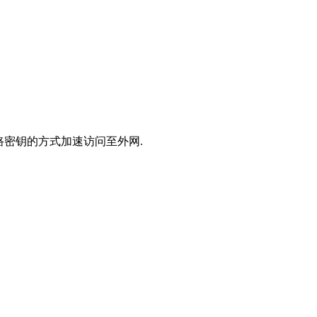
线路密钥的方式加速访问至外网.