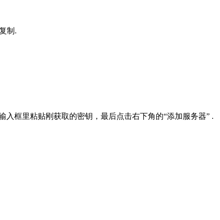
复制.
然后再输入框里粘贴刚获取的密钥，最后点击右下角的“添加服务器” .