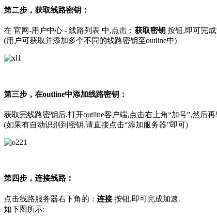
第二步，获取线路密钥：
在 官网-用户中心 - 线路列表 中,点击：
获取密钥
按钮,即可完成
(用户可获取并添加多个不同的线路密钥至outline中)
第三步，在outline中添加线路密钥：
获取完线路密钥后,打开outline客户端,点击右上角“加号”,
(如果有自动识别到密钥,请直接点击“添加服务器”即可)
第四步，连接线路：
点击线路服务器右下角的：
连接
按钮,即可完成加速.
如下图所示: