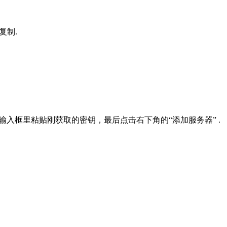
复制.
然后再输入框里粘贴刚获取的密钥，最后点击右下角的“添加服务器” .