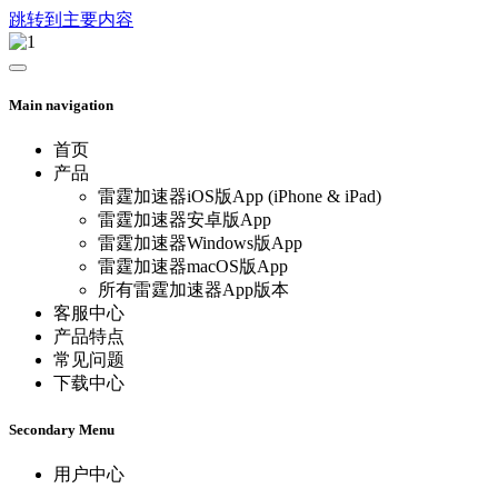
跳转到主要内容
Main navigation
首页
产品
雷霆加速器iOS版App (iPhone & iPad)
雷霆加速器安卓版App
雷霆加速器Windows版App
雷霆加速器macOS版App
所有雷霆加速器App版本
客服中心
产品特点
常见问题
下载中心
Secondary Menu
用户中心