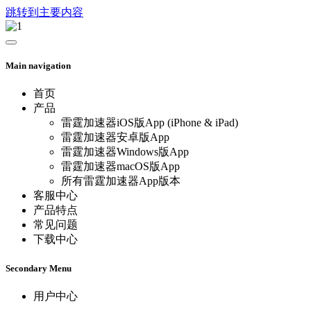
跳转到主要内容
Main navigation
首页
产品
雷霆加速器iOS版App (iPhone & iPad)
雷霆加速器安卓版App
雷霆加速器Windows版App
雷霆加速器macOS版App
所有雷霆加速器App版本
客服中心
产品特点
常见问题
下载中心
Secondary Menu
用户中心