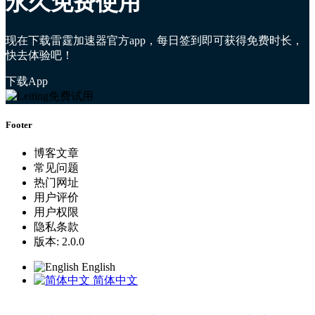
永久免费使用
现在下载雷霆加速器官方app，每日签到即可获得免费时长，
快去体验吧！
下载App
Footer
博客文章
常见问题
热门网址
用户评价
用户权限
隐私条款
版本: 2.0.0
English
简体中文