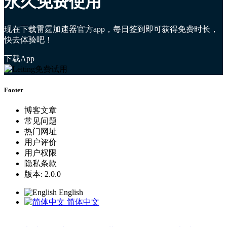
永久免费使用
现在下载雷霆加速器官方app，每日签到即可获得免费时长，
快去体验吧！
下载App
Footer
博客文章
常见问题
热门网址
用户评价
用户权限
隐私条款
版本: 2.0.0
English
简体中文