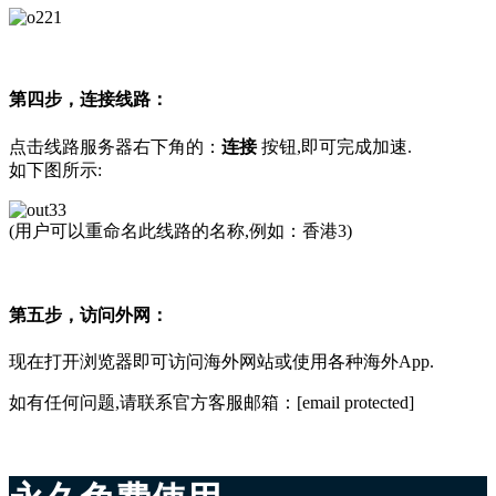
第四步，连接线路：
点击线路服务器右下角的：
连接
按钮,即可完成加速.
如下图所示:
(用户可以重命名此线路的名称,例如：香港3)
第五步，访问外网：
现在打开浏览器即可访问海外网站或使用各种海外App.
如有任何问题,请联系官方客服邮箱：[email protected]