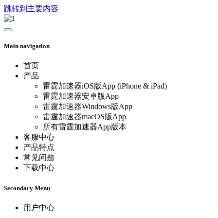
跳转到主要内容
Main navigation
首页
产品
雷霆加速器iOS版App (iPhone & iPad)
雷霆加速器安卓版App
雷霆加速器Windows版App
雷霆加速器macOS版App
所有雷霆加速器App版本
客服中心
产品特点
常见问题
下载中心
Secondary Menu
用户中心