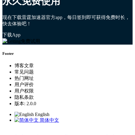
永久免费使用
现在下载雷霆加速器官方app，每日签到即可获得免费时长，
快去体验吧！
下载App
Footer
博客文章
常见问题
热门网址
用户评价
用户权限
隐私条款
版本: 2.0.0
English
简体中文