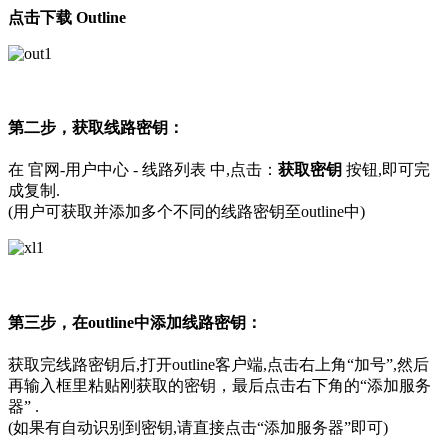
点击下载 Outline
第二步，获取线路密钥：
在 官网-用户中心 - 线路列表 中,点击：
获取密钥
按钮,即可完
成复制.
(用户可获取并添加多个不同的线路密钥至outline中)
第三步，在outline中添加线路密钥：
获取完线路密钥后,打开outline客户端,点击右上角“加号”,然后
再输入框里粘贴刚获取的密钥，最后点击右下角的“添加服务
器” .
(如果有自动识别到密钥,请直接点击“添加服务器”即可)