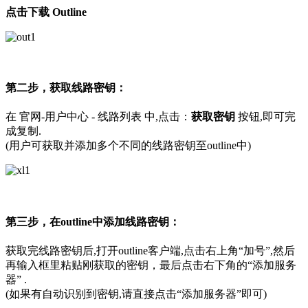
点击下载 Outline
第二步，获取线路密钥：
在 官网-用户中心 - 线路列表 中,点击：
获取密钥
按钮,即可完
成复制.
(用户可获取并添加多个不同的线路密钥至outline中)
第三步，在outline中添加线路密钥：
获取完线路密钥后,打开outline客户端,点击右上角“加号”,然后
再输入框里粘贴刚获取的密钥，最后点击右下角的“添加服务
器” .
(如果有自动识别到密钥,请直接点击“添加服务器”即可)