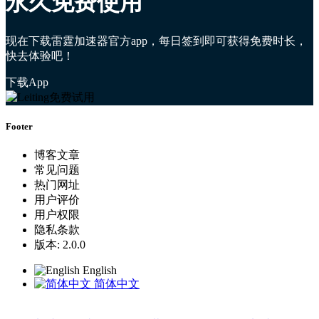
永久免费使用
现在下载雷霆加速器官方app，每日签到即可获得免费时长，
快去体验吧！
下载App
Footer
博客文章
常见问题
热门网址
用户评价
用户权限
隐私条款
版本: 2.0.0
English
简体中文