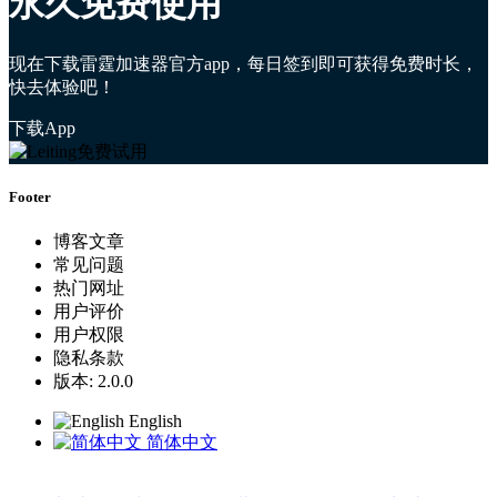
永久免费使用
现在下载雷霆加速器官方app，每日签到即可获得免费时长，
快去体验吧！
下载App
Footer
博客文章
常见问题
热门网址
用户评价
用户权限
隐私条款
版本: 2.0.0
English
简体中文