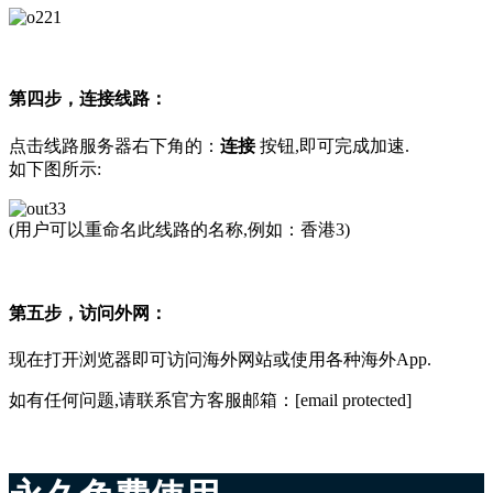
第四步，连接线路：
点击线路服务器右下角的：
连接
按钮,即可完成加速.
如下图所示:
(用户可以重命名此线路的名称,例如：香港3)
第五步，访问外网：
现在打开浏览器即可访问海外网站或使用各种海外App.
如有任何问题,请联系官方客服邮箱：[email protected]