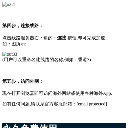
第四步，连接线路：
点击线路服务器右下角的：
连接
按钮,即可完成加速.
如下图所示:
(用户可以重命名此线路的名称,例如：香港3)
第五步，访问外网：
现在打开浏览器即可访问海外网站或使用各种海外App.
如有任何问题,请联系官方客服邮箱：[email protected]