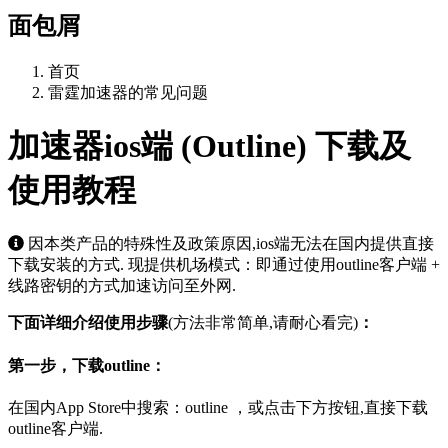
面包屑
首页
雷霆加速器的常见问题
加速器ios端 (Outline) 下载及
使用教程
因本类产品的特殊性及政策原因,ios端无法在国内提供直接
下载安装的方式. 现提供机场模式：即通过使用outline客户端 +
线路密钥的方式加速访问至外网.
下面详细介绍使用步骤
(方法非常简单,请耐心看完)
：
第一步，下载outline：
在国内App Store中搜索：outline ，或点击下方按钮,直接下载
outline客户端.