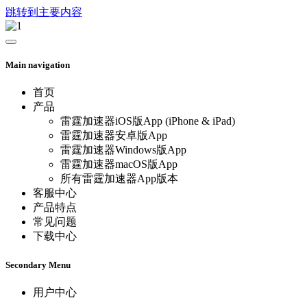
跳转到主要内容
Main navigation
首页
产品
雷霆加速器iOS版App (iPhone & iPad)
雷霆加速器安卓版App
雷霆加速器Windows版App
雷霆加速器macOS版App
所有雷霆加速器App版本
客服中心
产品特点
常见问题
下载中心
Secondary Menu
用户中心