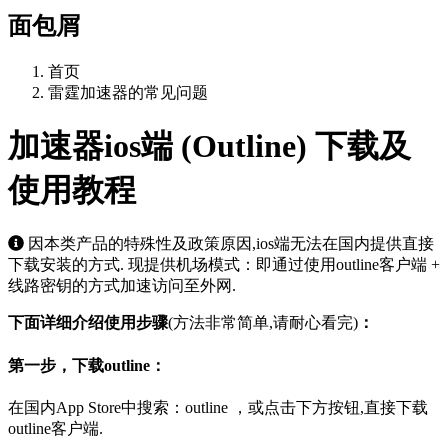
面包屑
首页
雷霆加速器的常见问题
加速器ios端 (Outline) 下载及
使用教程
因本类产品的特殊性及政策原因,ios端无法在国内提供直接
下载安装的方式. 现提供机场模式：即通过使用outline客户端 +
线路密钥的方式加速访问至外网.
下面详细介绍使用步骤
(方法非常简单,请耐心看完)
：
第一步，下载outline：
在国内App Store中搜索：outline ，或点击下方按钮,直接下载
outline客户端.