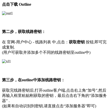
点击下载 Outline
第二步，获取线路密钥：
在 官网-用户中心 - 线路列表 中,点击：
获取密钥
按钮,即可完
成复制.
(用户可获取并添加多个不同的线路密钥至outline中)
第三步，在outline中添加线路密钥：
获取完线路密钥后,打开outline客户端,点击右上角“加号”,然后
再输入框里粘贴刚获取的密钥，最后点击右下角的“添加服务
器” .
(如果有自动识别到密钥,请直接点击“添加服务器”即可)