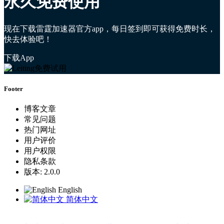
永久免费使用
现在下载雷霆加速器官方app，每日签到即可获得免费时长，
快去体验吧！
下载App
Footer
博客文章
常见问题
热门网址
用户评价
用户权限
隐私条款
版本: 2.0.0
English
简体中文