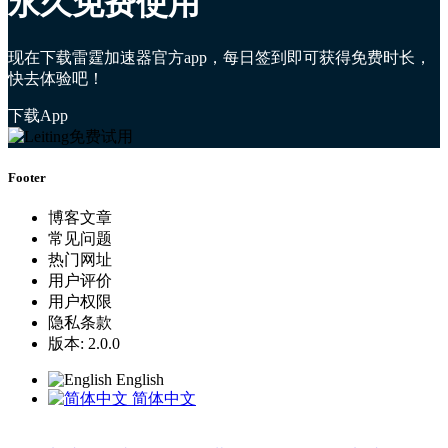
永久免费使用
现在下载雷霆加速器官方app，每日签到即可获得免费时长，
快去体验吧！
下载App
Footer
博客文章
常见问题
热门网址
用户评价
用户权限
隐私条款
版本: 2.0.0
English
简体中文