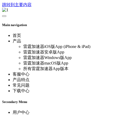
跳转到主要内容
Main navigation
首页
产品
雷霆加速器iOS版App (iPhone & iPad)
雷霆加速器安卓版App
雷霆加速器Windows版App
雷霆加速器macOS版App
所有雷霆加速器App版本
客服中心
产品特点
常见问题
下载中心
Secondary Menu
用户中心