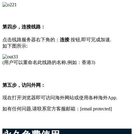
第四步，连接线路：
点击线路服务器右下角的：
连接
按钮,即可完成加速.
如下图所示:
(用户可以重命名此线路的名称,例如：香港3)
第五步，访问外网：
现在打开浏览器即可访问海外网站或使用各种海外App.
如有任何问题,请联系官方客服邮箱：[email protected]