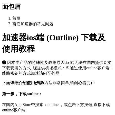
面包屑
首页
雷霆加速器的常见问题
加速器ios端 (Outline) 下载及
使用教程
因本类产品的特殊性及政策原因,ios端无法在国内提供直接
下载安装的方式. 现提供机场模式：即通过使用outline客户端 +
线路密钥的方式加速访问至外网.
下面详细介绍使用步骤
(方法非常简单,请耐心看完)
：
第一步，下载outline：
在国内App Store中搜索：outline ，或点击下方按钮,直接下载
outline客户端.