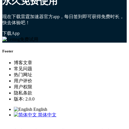
永久免费使用
现在下载雷霆加速器官方app，每日签到即可获得免费时长，
快去体验吧！
下载App
Footer
博客文章
常见问题
热门网址
用户评价
用户权限
隐私条款
版本: 2.0.0
English
简体中文