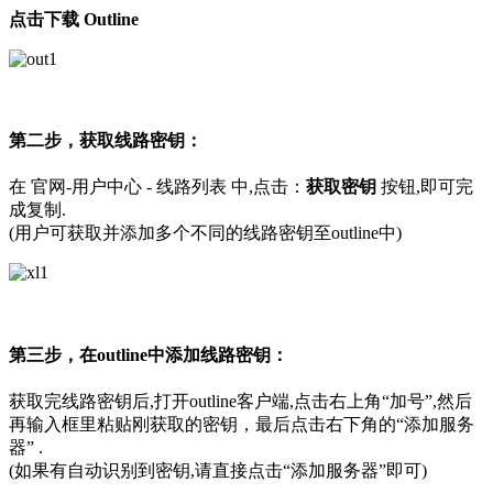
点击下载 Outline
第二步，获取线路密钥：
在 官网-用户中心 - 线路列表 中,点击：
获取密钥
按钮,即可完
成复制.
(用户可获取并添加多个不同的线路密钥至outline中)
第三步，在outline中添加线路密钥：
获取完线路密钥后,打开outline客户端,点击右上角“加号”,然后
再输入框里粘贴刚获取的密钥，最后点击右下角的“添加服务
器” .
(如果有自动识别到密钥,请直接点击“添加服务器”即可)