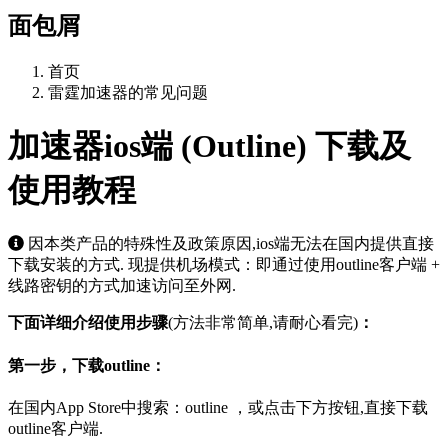
面包屑
首页
雷霆加速器的常见问题
加速器ios端 (Outline) 下载及
使用教程
因本类产品的特殊性及政策原因,ios端无法在国内提供直接
下载安装的方式. 现提供机场模式：即通过使用outline客户端 +
线路密钥的方式加速访问至外网.
下面详细介绍使用步骤
(方法非常简单,请耐心看完)
：
第一步，下载outline：
在国内App Store中搜索：outline ，或点击下方按钮,直接下载
outline客户端.