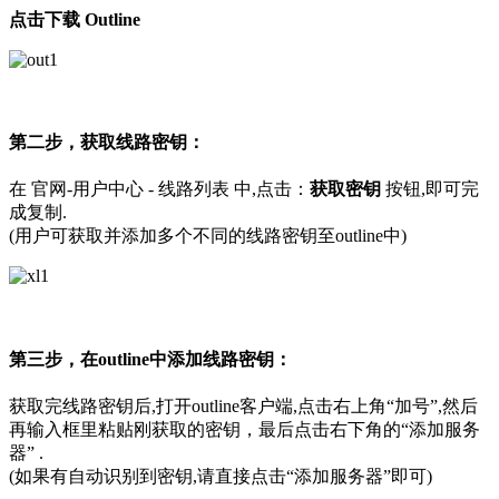
点击下载 Outline
第二步，获取线路密钥：
在 官网-用户中心 - 线路列表 中,点击：
获取密钥
按钮,即可完
成复制.
(用户可获取并添加多个不同的线路密钥至outline中)
第三步，在outline中添加线路密钥：
获取完线路密钥后,打开outline客户端,点击右上角“加号”,然后
再输入框里粘贴刚获取的密钥，最后点击右下角的“添加服务
器” .
(如果有自动识别到密钥,请直接点击“添加服务器”即可)