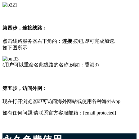
第四步，连接线路：
点击线路服务器右下角的：
连接
按钮,即可完成加速.
如下图所示:
(用户可以重命名此线路的名称,例如：香港3)
第五步，访问外网：
现在打开浏览器即可访问海外网站或使用各种海外App.
如有任何问题,请联系官方客服邮箱：[email protected]