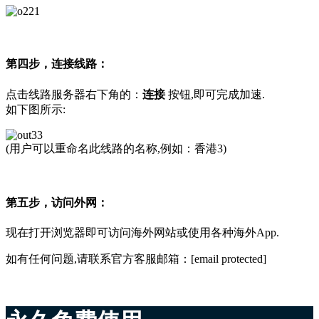
第四步，连接线路：
点击线路服务器右下角的：
连接
按钮,即可完成加速.
如下图所示:
(用户可以重命名此线路的名称,例如：香港3)
第五步，访问外网：
现在打开浏览器即可访问海外网站或使用各种海外App.
如有任何问题,请联系官方客服邮箱：[email protected]