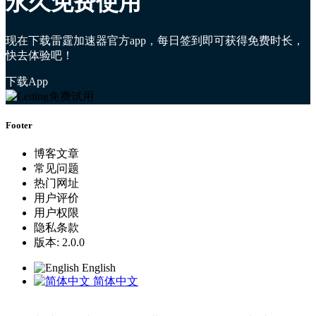
永久免费使用
现在下载雷霆加速器官方app，每日签到即可获得免费时长，
快去体验吧！
下载App
Footer
博客文章
常见问题
热门网址
用户评价
用户权限
隐私条款
版本: 2.0.0
English
简体中文