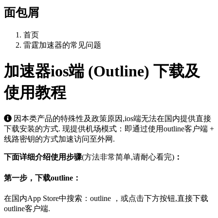
面包屑
首页
雷霆加速器的常见问题
加速器ios端 (Outline) 下载及
使用教程
因本类产品的特殊性及政策原因,ios端无法在国内提供直接
下载安装的方式. 现提供机场模式：即通过使用outline客户端 +
线路密钥的方式加速访问至外网.
下面详细介绍使用步骤
(方法非常简单,请耐心看完)
：
第一步，下载outline：
在国内App Store中搜索：outline ，或点击下方按钮,直接下载
outline客户端.