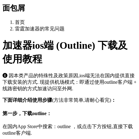
面包屑
首页
雷霆加速器的常见问题
加速器ios端 (Outline) 下载及
使用教程
因本类产品的特殊性及政策原因,ios端无法在国内提供直接
下载安装的方式. 现提供机场模式：即通过使用outline客户端 +
线路密钥的方式加速访问至外网.
下面详细介绍使用步骤
(方法非常简单,请耐心看完)
：
第一步，下载outline：
在国内App Store中搜索：outline ，或点击下方按钮,直接下载
outline客户端.