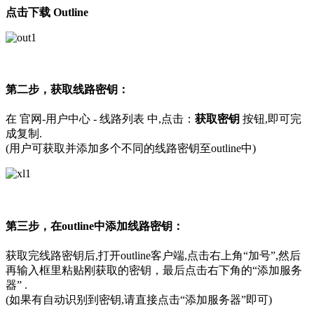
点击下载 Outline
第二步，获取线路密钥：
在 官网-用户中心 - 线路列表 中,点击：
获取密钥
按钮,即可完
成复制.
(用户可获取并添加多个不同的线路密钥至outline中)
第三步，在outline中添加线路密钥：
获取完线路密钥后,打开outline客户端,点击右上角“加号”,然后
再输入框里粘贴刚获取的密钥，最后点击右下角的“添加服务
器” .
(如果有自动识别到密钥,请直接点击“添加服务器”即可)