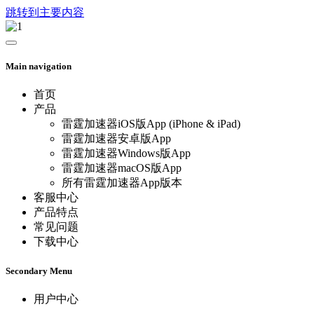
跳转到主要内容
Main navigation
首页
产品
雷霆加速器iOS版App (iPhone & iPad)
雷霆加速器安卓版App
雷霆加速器Windows版App
雷霆加速器macOS版App
所有雷霆加速器App版本
客服中心
产品特点
常见问题
下载中心
Secondary Menu
用户中心