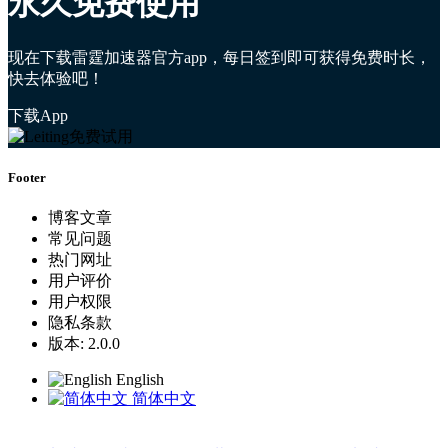
永久免费使用
现在下载雷霆加速器官方app，每日签到即可获得免费时长，
快去体验吧！
下载App
Footer
博客文章
常见问题
热门网址
用户评价
用户权限
隐私条款
版本: 2.0.0
English
简体中文