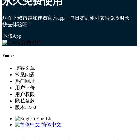
永久免费使用
现在下载雷霆加速器官方app，每日签到即可获得免费时长，
快去体验吧！
下载App
Footer
博客文章
常见问题
热门网址
用户评价
用户权限
隐私条款
版本: 2.0.0
English
简体中文