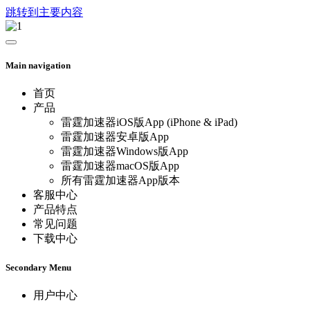
跳转到主要内容
Main navigation
首页
产品
雷霆加速器iOS版App (iPhone & iPad)
雷霆加速器安卓版App
雷霆加速器Windows版App
雷霆加速器macOS版App
所有雷霆加速器App版本
客服中心
产品特点
常见问题
下载中心
Secondary Menu
用户中心