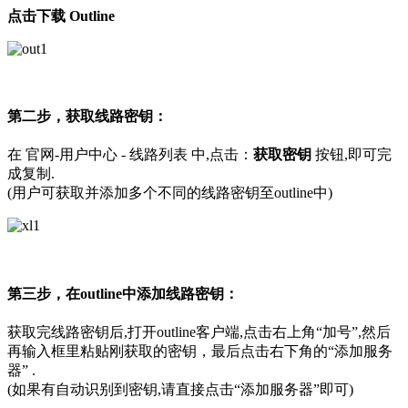
点击下载 Outline
第二步，获取线路密钥：
在 官网-用户中心 - 线路列表 中,点击：
获取密钥
按钮,即可完
成复制.
(用户可获取并添加多个不同的线路密钥至outline中)
第三步，在outline中添加线路密钥：
获取完线路密钥后,打开outline客户端,点击右上角“加号”,然后
再输入框里粘贴刚获取的密钥，最后点击右下角的“添加服务
器” .
(如果有自动识别到密钥,请直接点击“添加服务器”即可)