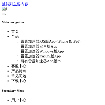
跳转到主要内容
Main navigation
首页
产品
雷霆加速器iOS版App (iPhone & iPad)
雷霆加速器安卓版App
雷霆加速器Windows版App
雷霆加速器macOS版App
所有雷霆加速器App版本
客服中心
产品特点
常见问题
下载中心
Secondary Menu
用户中心