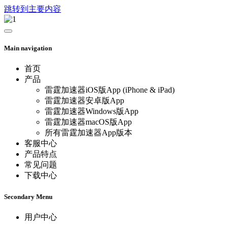
跳转到主要内容
Main navigation
首页
产品
雷霆加速器iOS版App (iPhone & iPad)
雷霆加速器安卓版App
雷霆加速器Windows版App
雷霆加速器macOS版App
所有雷霆加速器App版本
客服中心
产品特点
常见问题
下载中心
Secondary Menu
用户中心