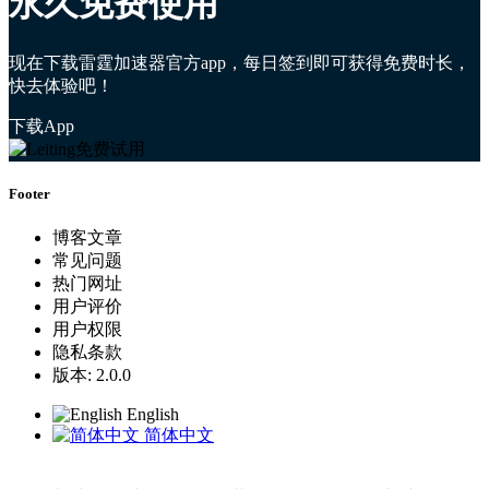
永久免费使用
现在下载雷霆加速器官方app，每日签到即可获得免费时长，
快去体验吧！
下载App
Footer
博客文章
常见问题
热门网址
用户评价
用户权限
隐私条款
版本: 2.0.0
English
简体中文