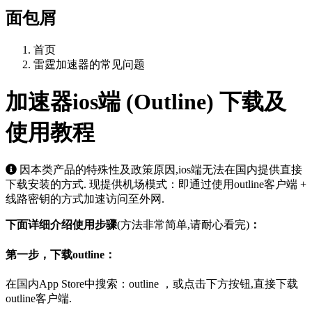
面包屑
首页
雷霆加速器的常见问题
加速器ios端 (Outline) 下载及
使用教程
因本类产品的特殊性及政策原因,ios端无法在国内提供直接
下载安装的方式. 现提供机场模式：即通过使用outline客户端 +
线路密钥的方式加速访问至外网.
下面详细介绍使用步骤
(方法非常简单,请耐心看完)
：
第一步，下载outline：
在国内App Store中搜索：outline ，或点击下方按钮,直接下载
outline客户端.