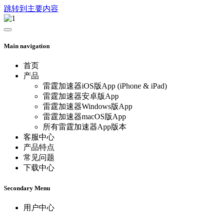
跳转到主要内容
Main navigation
首页
产品
雷霆加速器iOS版App (iPhone & iPad)
雷霆加速器安卓版App
雷霆加速器Windows版App
雷霆加速器macOS版App
所有雷霆加速器App版本
客服中心
产品特点
常见问题
下载中心
Secondary Menu
用户中心