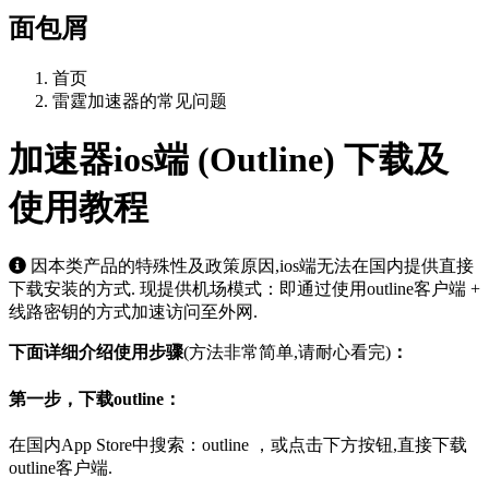
面包屑
首页
雷霆加速器的常见问题
加速器ios端 (Outline) 下载及
使用教程
因本类产品的特殊性及政策原因,ios端无法在国内提供直接
下载安装的方式. 现提供机场模式：即通过使用outline客户端 +
线路密钥的方式加速访问至外网.
下面详细介绍使用步骤
(方法非常简单,请耐心看完)
：
第一步，下载outline：
在国内App Store中搜索：outline ，或点击下方按钮,直接下载
outline客户端.