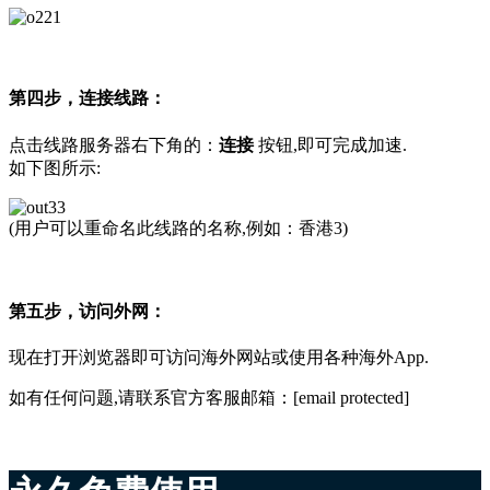
第四步，连接线路：
点击线路服务器右下角的：
连接
按钮,即可完成加速.
如下图所示:
(用户可以重命名此线路的名称,例如：香港3)
第五步，访问外网：
现在打开浏览器即可访问海外网站或使用各种海外App.
如有任何问题,请联系官方客服邮箱：[email protected]