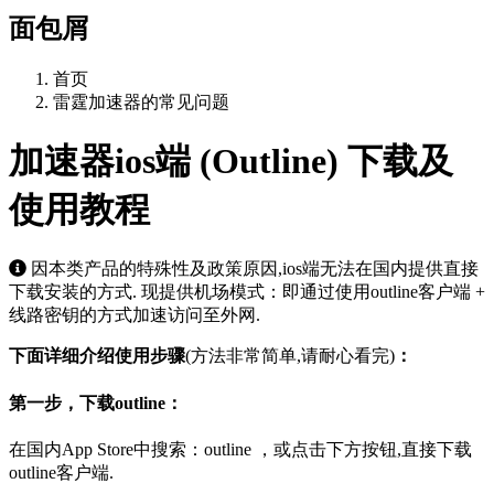
面包屑
首页
雷霆加速器的常见问题
加速器ios端 (Outline) 下载及
使用教程
因本类产品的特殊性及政策原因,ios端无法在国内提供直接
下载安装的方式. 现提供机场模式：即通过使用outline客户端 +
线路密钥的方式加速访问至外网.
下面详细介绍使用步骤
(方法非常简单,请耐心看完)
：
第一步，下载outline：
在国内App Store中搜索：outline ，或点击下方按钮,直接下载
outline客户端.