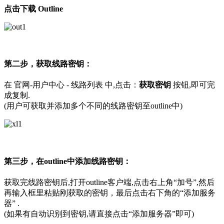
点击下载 Outline
第二步，获取线路密钥：
在 官网-用户中心 - 线路列表 中,点击：
获取密钥
按钮,即可完
成复制.
(用户可获取并添加多个不同的线路密钥至outline中)
第三步，在outline中添加线路密钥：
获取完线路密钥后,打开outline客户端,点击右上角“加号”,然后
再输入框里粘贴刚获取的密钥，最后点击右下角的“添加服务
器” .
(如果有自动识别到密钥,请直接点击“添加服务器”即可)