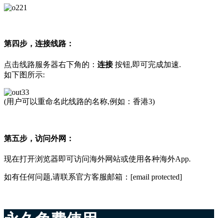
第四步，连接线路：
点击线路服务器右下角的：
连接
按钮,即可完成加速.
如下图所示:
(用户可以重命名此线路的名称,例如：香港3)
第五步，访问外网：
现在打开浏览器即可访问海外网站或使用各种海外App.
如有任何问题,请联系官方客服邮箱：[email protected]