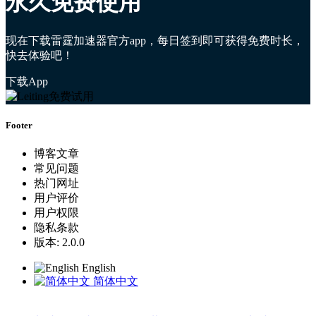
永久免费使用
现在下载雷霆加速器官方app，每日签到即可获得免费时长，
快去体验吧！
下载App
Footer
博客文章
常见问题
热门网址
用户评价
用户权限
隐私条款
版本: 2.0.0
English
简体中文