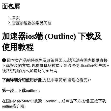
面包屑
首页
雷霆加速器的常见问题
加速器ios端 (Outline) 下载及
使用教程
因本类产品的特殊性及政策原因,ios端无法在国内提供直接
下载安装的方式. 现提供机场模式：即通过使用outline客户端 +
线路密钥的方式加速访问至外网.
下面详细介绍使用步骤
(方法非常简单,请耐心看完)
：
第一步，下载outline：
在国内App Store中搜索：outline ，或点击下方按钮,直接下载
outline客户端.