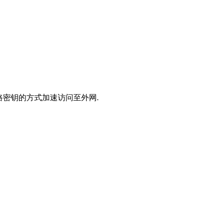
线路密钥的方式加速访问至外网.