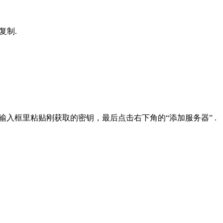
复制.
然后再输入框里粘贴刚获取的密钥，最后点击右下角的“添加服务器” .