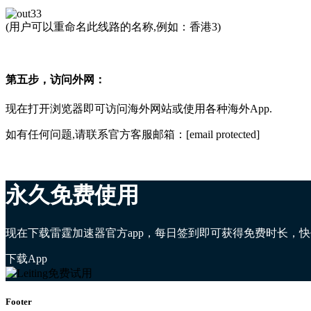
(用户可以重命名此线路的名称,例如：香港3)
第五步，访问外网：
现在打开浏览器即可访问海外网站或使用各种海外App.
如有任何问题,请联系官方客服邮箱：[email protected]
永久免费使用
现在下载雷霆加速器官方app，每日签到即可获得免费时长，
下载App
Footer