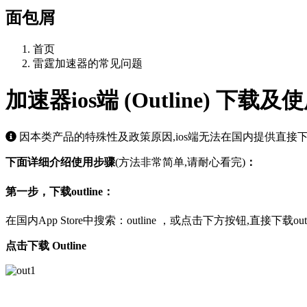
面包屑
首页
雷霆加速器的常见问题
加速器ios端 (Outline) 下载
因本类产品的特殊性及政策原因,ios端无法在国内提供直接下载
下面详细介绍使用步骤
(方法非常简单,请耐心看完)
：
第一步，下载outline：
在国内App Store中搜索：outline ，或点击下方按钮,直接下载outl
点击下载 Outline