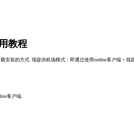
及使用教程
安装的方式. 现提供机场模式：即通过使用outline客户端 + 
ine客户端.