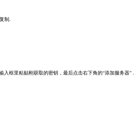
复制.
然后再输入框里粘贴刚获取的密钥，最后点击右下角的“添加服务器” .