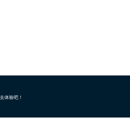
快去体验吧！