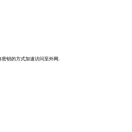
线路密钥的方式加速访问至外网.