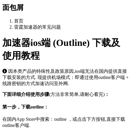
面包屑
首页
雷霆加速器的常见问题
加速器ios端 (Outline) 下载及
使用教程
因本类产品的特殊性及政策原因,ios端无法在国内提供直接
下载安装的方式. 现提供机场模式：即通过使用outline客户端 +
线路密钥的方式加速访问至外网.
下面详细介绍使用步骤
(方法非常简单,请耐心看完)
：
第一步，下载outline：
在国内App Store中搜索：outline ，或点击下方按钮,直接下载
outline客户端.