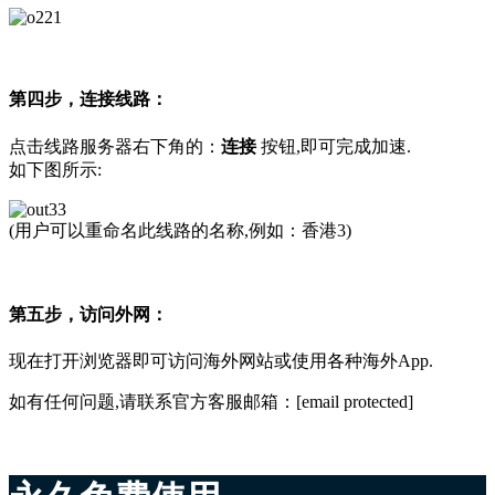
第四步，连接线路：
点击线路服务器右下角的：
连接
按钮,即可完成加速.
如下图所示:
(用户可以重命名此线路的名称,例如：香港3)
第五步，访问外网：
现在打开浏览器即可访问海外网站或使用各种海外App.
如有任何问题,请联系官方客服邮箱：[email protected]