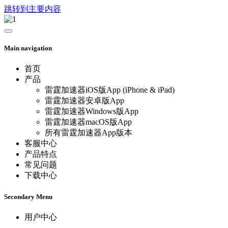
跳转到主要内容
Main navigation
首页
产品
雷霆加速器iOS版App (iPhone & iPad)
雷霆加速器安卓版App
雷霆加速器Windows版App
雷霆加速器macOS版App
所有雷霆加速器App版本
客服中心
产品特点
常见问题
下载中心
Secondary Menu
用户中心